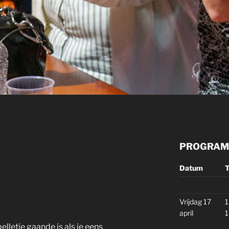
PROGRA
Datum
T
Vrijdag 17
1
april
1
elletje gaande is als je eens