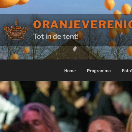
Ga
naar
de
ORANJEVERENI
inhoud
Tot in de tent!
Home
Programma
Foto’