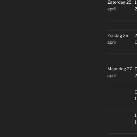
Zaterdag 25
1
april
2
Zondag 26
2
april
0
Maandag 27
0
april
2
0
1
1
1