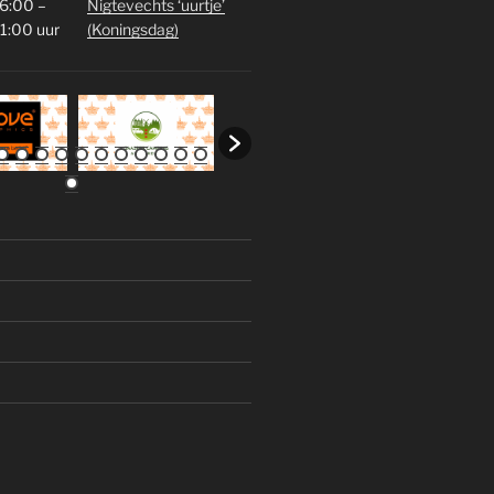
6:00 –
Nigtevechts ‘uurtje’
1:00 uur
(Koningsdag)