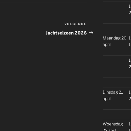
1
2
VOLGENDE
Volgend
bericht
Jachtseizoen 2026
Maandag 20
1
april
1
1
2
Dinsdag 21
1
april
2
Woensdag
1
22 april
1