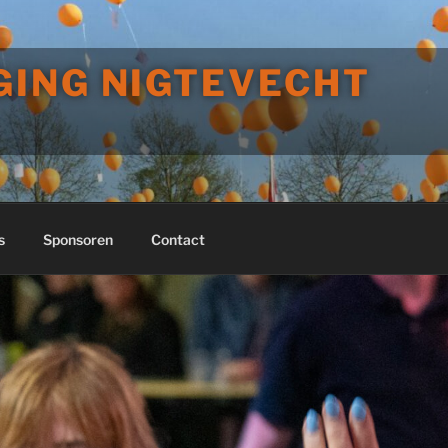
GING NIGTEVECHT
s
Sponsoren
Contact