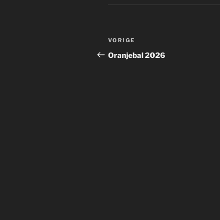
Bericht
Vorig
VORIGE
navigatie
bericht
Oranjebal 2026