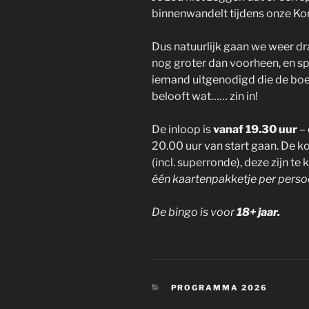
binnenwandelt tijdens onze Ko
Dus natuurlijk gaan we weer dra
nog groter dan voorheen, en s
iemand uitgenodigd die de boel
belooft wat…… zin in!
De inloop is
vanaf 19.30 uur
– 
20.00 uur van start gaan. De ko
(incl. superronde), deze zijn t
één kaartenpakketje per pers
De bingo is voor
18+ jaar.
CATEGORIEËN
PROGRAMMA 2026