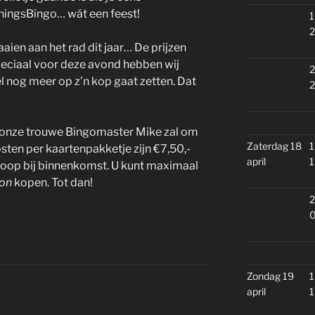
ningsBingo… wát een feest!
1
2
aien aan het rad dit jaar… De prijzen
peciaal voor deze avond hebben wij
2
 nog meer op z’n kop gaat zetten. Dat
2
onze trouwe Bingomaster Mike zal om
Zaterdag 18
1
sten per kaartenpakketje zijn €7,50,-
april
1
e koop bij binnenkomst. U kunt maximaal
oon
kopen. Tot dan!
2
0
Zondag 19
1
april
1