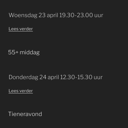
Woensdag 23 april 19.30-23.00 uur
“Koningsbingo”
Lees verder
GEPLAATST
55+ middag
OP
Donderdag 24 april 12.30-15.30 uur
“55+
Lees verder
middag”
GEPLAATST
Tieneravond
OP