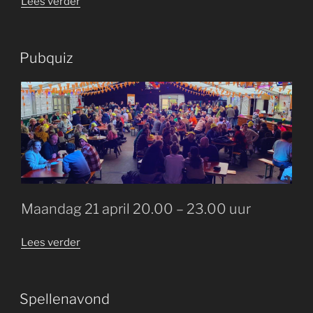
“Viswedstrijd”
Lees verder
GEPLAATST
Pubquiz
OP
Maandag 21 april 20.00 – 23.00 uur
“Pubquiz”
Lees verder
GEPLAATST
Spellenavond
OP