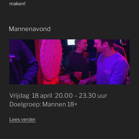
maken!
GEPLAATST
Mannenavond
OP
Vrijdag 18 april 20.00 – 23.30 uur
Doelgroep: Mannen 18+
“Mannenavond”
Lees verder