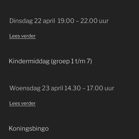
Dinsdag 22 april
19.00 – 22.00 uur
“Spellenavond”
Lees verder
GEPLAATST
Kindermiddag (groep 1 t/m 7)
OP
Woensdag 23 april
14.30 – 17.00 uur
“Kindermiddag (groep
Lees verder
1
t/m
7)”
GEPLAATST
Koningsbingo
OP