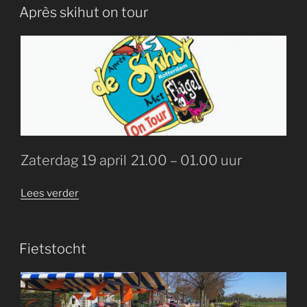
GEPLAATST
Après skihut on tour
OP
Zaterdag 19 april 21.00 – 01.00 uur
“Après
Lees verder
skihut
on
tour”
GEPLAATST
Fietstocht
OP