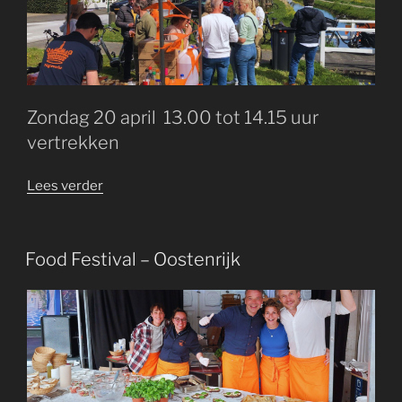
Zondag 20 april
1
3.00 tot 14.15 uur
vertrekken
“Fietstocht”
Lees verder
GEPLAATST
Food Festival – Oostenrijk
OP