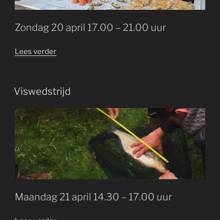
Zondag 20 april 17.00 – 21.00 uur
“Food
Lees verder
Festival
–
Oostenrijk”
GEPLAATST
Viswedstrijd
OP
Maandag 21 april 14.30 – 17.00 uur