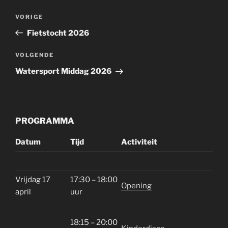
Bericht
Vorig
VORIGE
navigatie
bericht
Fietstocht 2026
Volgend
VOLGENDE
bericht
Watersport Middag 2026
PROGRAMMA
Datum
Tijd
Activiteit
Vrijdag 17
17:30 – 18:00
Opening
april
uur
18:15 – 20:00