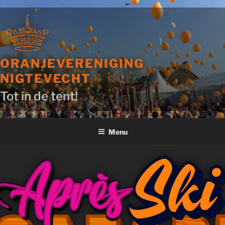
Ga
naar
de
inhoud
ORANJEVERENIGING
NIGTEVECHT
Tot in de tent!
Menu