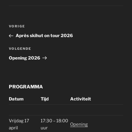
Bericht
Vorig
VORIGE
navigatie
bericht
Après skihut on tour 2026
Volgend
VOLGENDE
bericht
Opening 2026
PROGRAMMA
Datum
Tijd
Activiteit
Vrijdag 17
17:30 – 18:00
Opening
april
uur