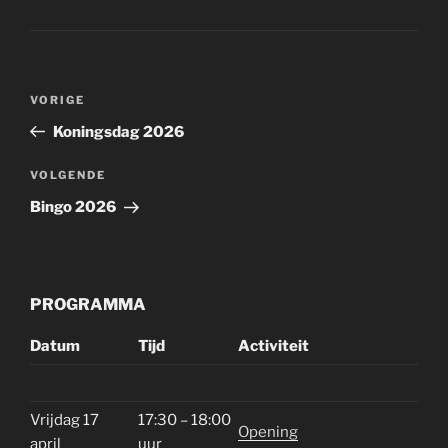
Bericht
Vorig
VORIGE
navigatie
bericht
Koningsdag 2026
Volgend
VOLGENDE
bericht
Bingo 2026
PROGRAMMA
Datum
Tijd
Activiteit
Vrijdag 17
17:30 – 18:00
Opening
april
uur