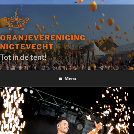
Ga
naar
de
inhoud
ORANJEVERENIGING
NIGTEVECHT
Tot in de tent!
Menu